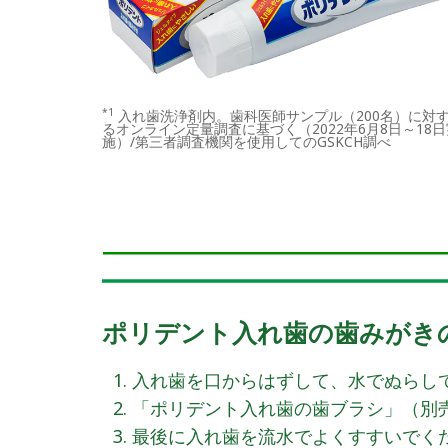
*1
入れ歯洗浄剤内。歯科医師サンプル（200名）に対
るオンライン定量調査に基づく（2022年6月8日～18日
施）/第三者調査機関を使用してのGSKCH調べ
ポリデント入れ歯の歯みがき
入れ歯を口からはずして、水でぬらし
「ポリデント入れ歯の歯ブラシ」（別
最後に入れ歯を流水でよくすすいでく