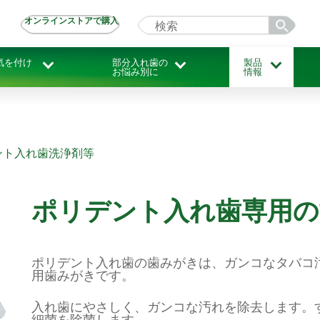
オンラインストアで購入
気を付け
部分入れ歯の
製品
お悩み別に
情報
ント入れ歯洗浄剤等
ポリデント入れ歯専用の歯
ポリデント入れ歯の歯みがきは、ガンコなタバコ
用歯みがきです。
入れ歯にやさしく、ガンコな汚れを除去します。
細菌を除菌します。