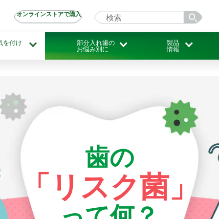
オンラインストアで購入
気を付け
部分入れ歯の
製品
お悩み別に
情報
⻭の
「リスク菌」
って何？