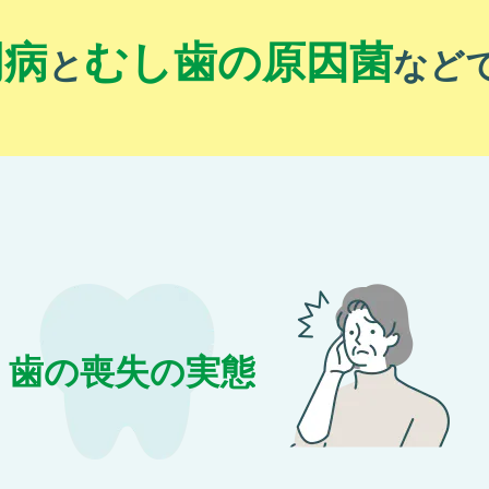
周病
むし歯の原因菌
と
など
⻭の喪失の実態