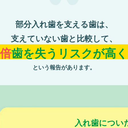
部分⼊れ⻭を⽀える⻭は、
⽀えていない⻭と⽐較して、
倍
歯を失うリスクが
高く
という報告があります。
入れ歯につい