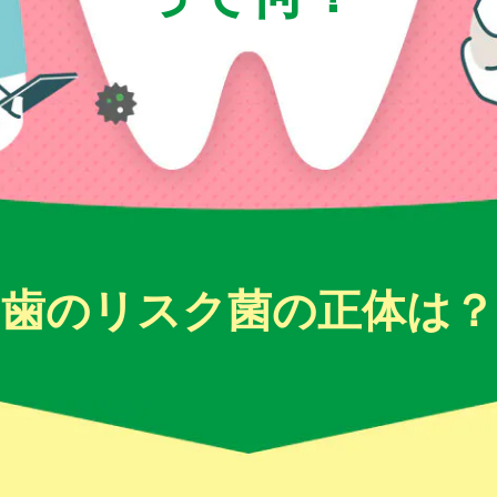
⻭のリスク菌の正体は？