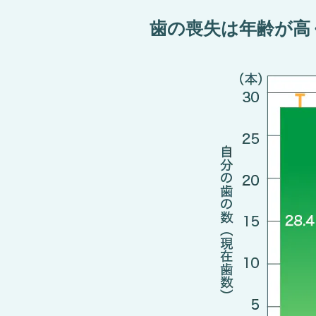
⻭の喪失は年齢が⾼