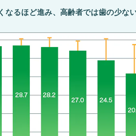
くなるほど進み、⾼齢者では⻭の少な