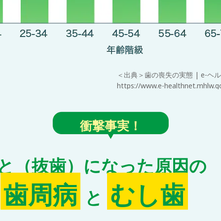
＜出典＞⻭の喪失の実態 | e-ヘ
https://www.e-healthnet.mhlw.g
衝撃事実！
と（抜歯）になった原因の
⻭周病
むし⻭
と