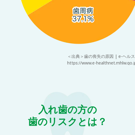
＜出典＞⻭の喪失の原因 | e-ヘル
https://www.e-healthnet.mhlw.go.
⼊れ⻭の⽅の
⻭のリスクとは？