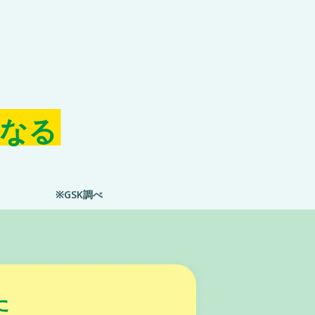
なる
※GSK調べ
た