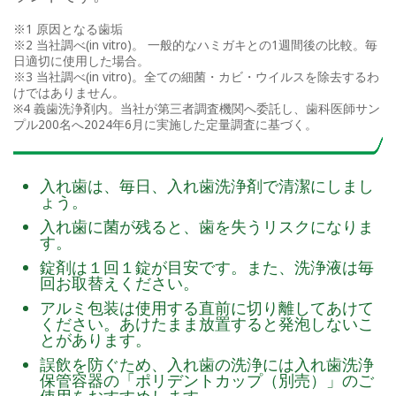
※1 原因となる歯垢
※2 当社調べ(in vitro)。 一般的なハミガキとの1週間後の比較。毎
日適切に使用した場合。
※3 当社調べ(in vitro)。全ての細菌・カビ・ウイルスを除去するわ
けではありません。
※4 義⻭洗浄剤内。当社が第三者調査機関へ委託し、⻭科医師サン
プル200名へ2024年6⽉に実施した定量調査に基づく。
入れ歯は、毎日、入れ歯洗浄剤で清潔にしまし
ょう。
入れ歯に菌が残ると、歯を失うリスクになりま
す。
錠剤は１回１錠が目安です。また、洗浄液は毎
回お取替えください。
アルミ包装は使用する直前に切り離してあけて
ください。あけたまま放置すると発泡しないこ
とがあります。
誤飲を防ぐため、入れ歯の洗浄には入れ歯洗浄
保管容器の「ポリデントカップ（別売）」のご
使用をおすすめします。