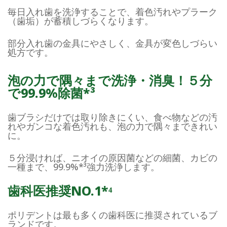
毎日入れ歯を洗浄することで、着色汚れやプラーク
（歯垢）が蓄積しづらくなります。
部分入れ歯の金具にやさしく、金具が変色しづらい
処方です。
泡の力で隅々まで洗浄・消臭！５分
で99.9%除菌*³
歯ブラシだけでは取り除きにくい、食べ物などの汚
れやガンコな着色汚れも、泡の力で隅々まできれい
に。
５分浸ければ、ニオイの原因菌などの細菌、カビの
一種まで、99.9%*³強力洗浄します。
歯科医推奨NO.1*⁴
ポリデントは最も多くの歯科医に推奨されているブ
ランドです。