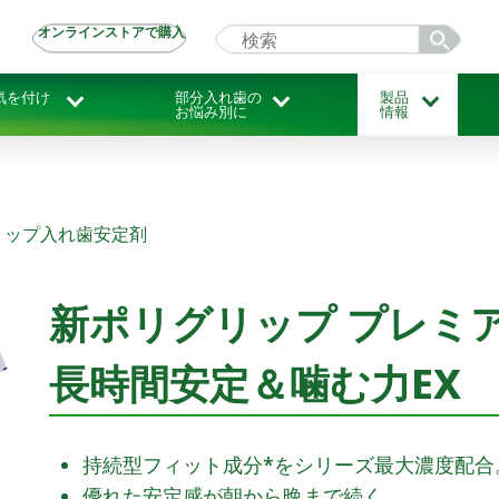
オンラインストアで購入
気を付け
部分入れ歯の
製品
お悩み別に
情報
リップ入れ歯安定剤
新ポリグリップ プレミ
長時間安定＆噛む力EX
持続型フィット成分*をシリーズ最大濃度配合
優れた安定感が朝から晩まで続く。