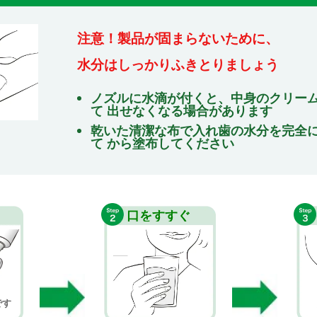
注意！製品が固まらないために、
⽔分はしっかりふきとりましょう
ノズルに⽔滴が付くと、中⾝のクリー
て 出せなくなる場合があります
乾いた清潔な布で⼊れ⻭の⽔分を完全
て から塗布してください
⼝をすすぐ
です