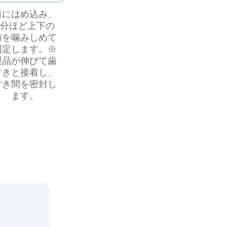
⼝にはめ込み、
1分ほど上下の
⻭を噛みしめて
固定します。※
製品が伸びて⻭
ぐきと接着し、
すき間を密封し
ます。