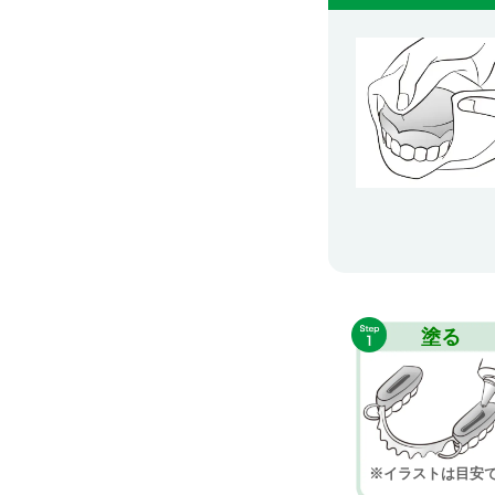
塗る
※イラストは⽬安