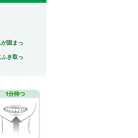
ムが固まっ
にふき取っ
1分待つ