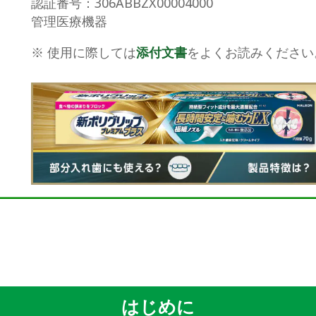
認証番号：306ABBZX00004000
管理医療機器
※ 使用に際しては
添付文書
をよくお読みください
はじめに