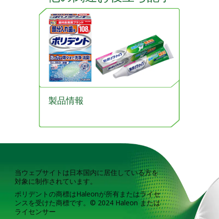
製品情報
当ウェブサイトは日本国内に居住している方を
対象に制作されています。
ポリデントの商標はHaleonが所有またはライセ
ンスを受けた商標です。© 2024 Haleon または
ライセンサー