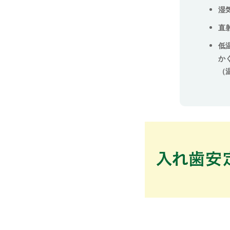
湿
直
低
か
（