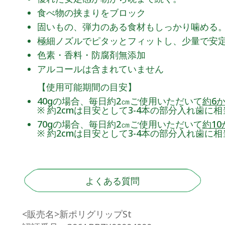
食べ物の挟まりをブロック
固いもの、弾力のある食材もしっかり噛める
極細ノズルでピタッとフィットし、少量で安
⾊素・⾹料・防腐剤無添加
アルコールは含まれていません
【使用可能期間の目安】
40gの場合、毎日約2㎝ご使用いただいて
約6
※ 約2cmは目安として3-4本の部分入れ歯に相
70gの場合、毎日約2㎝ご使用いただいて
約1
※ 約2cmは目安として3-4本の部分入れ歯に相
よくある質問
<販売名>新ポリグリップSt