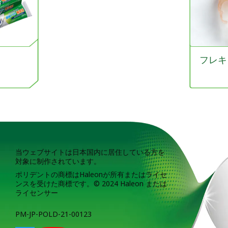
フレキ
当ウェブサイトは日本国内に居住している方を
対象に制作されています。
ポリデントの商標はHaleonが所有またはライセ
ンスを受けた商標です。© 2024 Haleon または
ライセンサー
PM-JP-POLD-21-00123