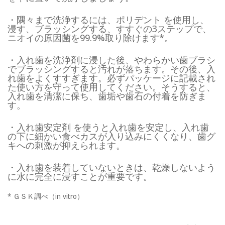
・隅々まで洗浄するには、ポリデント を使用し、
浸す、ブラッシングする、すすぐの3ステップで、
ニオイの原因菌を99.9%取り除けます*。
・入れ歯を洗浄剤に浸した後、やわらかい歯ブラシ
でブラッシングすると汚れが落ちます。その後、入
れ歯をよくすすぎます。必ずパッケージに記載され
た使い方を守って使用してください。そうすると、
入れ歯を清潔に保ち、歯垢や歯石の付着を防ぎま
す。
・入れ歯安定剤 を使うと入れ歯を安定し、入れ歯
の下に細かい食べカスが入り込みにくくなり、歯グ
キへの刺激が抑えられます。
・入れ歯を装着していないときは、乾燥しないよう
に水に完全に浸すことが重要です。
* ＧＳＫ調べ（in vitro）