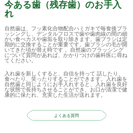
今ある歯（残存歯）のお手入
れ
自然歯は、フッ素化合物配合ハミガキで毎食後ブラ
ッシングし、デンタルフロスで歯や歯肉線の間の細
かい食べカスや歯垢を取り除きます。歯ブラシは定
期的に交換することが重要です。歯ブラシの毛が開
いてきた頃が替え時です 。自然歯のブラッシング
について質問があれば、かかりつけの歯科医に尋ね
てください。
入れ歯を新しくすると、自信を持って 話したり、
食べたり、笑ったりすることができます。入れ歯を
自然歯と同じようにお手入れすると、入れ歯を良好
な状態で長持ちさせることができ、お口が清潔で健
康的に保たれ、充実した生活が送れます。
よくある質問