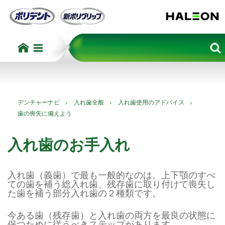
デンチャーナビ
入れ歯全般
入れ歯使用のアドバイス
歯の喪失に備えよう
入れ歯のお手入れ
入れ歯（義歯）で最も一般的なのは、上下顎のすべ
ての歯を補う総入れ歯、残存歯に取り付けて喪失し
た歯を補う部分入れ歯の２種類です。
今ある歯（残存歯）と入れ歯の両方を最良の状態に
保つために従うべきステップがあります。