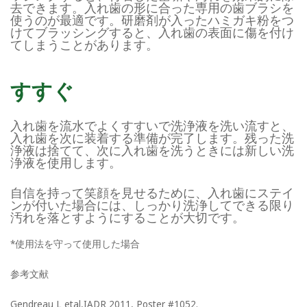
去できます。入れ歯の形に合った専用の歯ブラシを
使うのが最適です。研磨剤が入ったハミガキ粉をつ
けてブラッシングすると、入れ歯の表面に傷を付け
てしまうことがあります。
すすぐ
入れ歯を流水でよくすすいで洗浄液を洗い流すと、
入れ歯を次に装着する準備が完了します。残った洗
浄液は捨てて、次に入れ歯を洗うときには新しい洗
浄液を使用します。
自信を持って笑顔を見せるために、入れ歯にステイ
ンが付いた場合には、しっかり洗浄してできる限り
汚れを落とすようにすることが大切です。
*使用法を守って使用した場合
参考文献
Gendreau L etal,IADR 2011, Poster #1052.