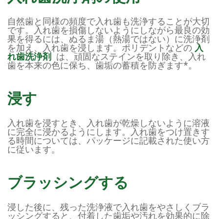
自然歯と同様の頻度で入れ歯も洗浄することが大切
です。入れ歯を損傷しないようにしながら最良の効
果を得るには、ぬるま湯（熱湯ではない）に洗浄剤
を加え、入れ歯を浸します。ポリデントなどの
入
れ歯洗浄剤
は、頑固なステインを取り除き、入れ
歯を本来の色に保ち、歯垢の蓄積を防ぎます*。
浸す
入れ歯を浸すとき、入れ歯が乾燥しないように溶液
に完全に浸かるようにします。入れ歯をつけ置きす
る時間については、パッケージに記載された使い方
に従います。
ブラッシングする
浸した後に、残った洗浄液で入れ歯をやさしくブラ
ッシングすると、付着した歯垢や汚れを効果的に除