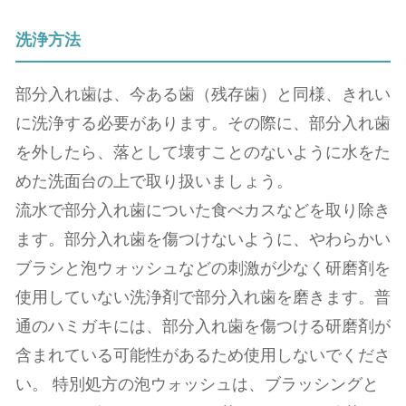
洗浄⽅法
部分⼊れ⻭は、今ある⻭（残存⻭）と同様、きれい
に洗浄する必要があります。その際に、部分⼊れ⻭
を外したら、落として壊すことのないように⽔をた
めた洗⾯台の上で取り扱いましょう。
流⽔で部分⼊れ⻭についた⾷べカスなどを取り除き
ます。部分⼊れ⻭を傷つけないように、やわらかい
ブラシと泡ウォッシュなどの刺激が少なく研磨剤を
使用していない洗浄剤で部分⼊れ⻭を磨きます。普
通のハミガキには、部分⼊れ⻭を傷つける研磨剤が
含まれている可能性があるため使用しないでくださ
い。 特別処⽅の泡ウォッシュは、ブラッシングと