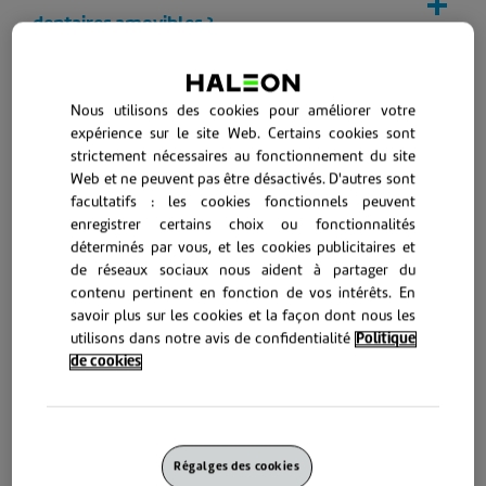
dentaires amovibles ?
2. Qu’est-ce qu’une gouttière nocturne ?
Nous utilisons des cookies pour améliorer votre
expérience sur le site Web. Certains cookies sont
3. Qu’est-ce qu’un appareil amovible
strictement nécessaires au fonctionnement du site
Web et ne peuvent pas être désactivés. D'autres sont
orthodontique ?
facultatifs : les cookies fonctionnels peuvent
enregistrer certains choix ou fonctionnalités
déterminés par vous, et les cookies publicitaires et
4. À quoi dois-je m’attendre lorsque je
de réseaux sociaux nous aident à partager du
commence à porter un appareil amovible
contenu pertinent en fonction de vos intérêts. En
savoir plus sur les cookies et la façon dont nous les
orthodontique ou une gouttière nocturne ?
utilisons dans notre avis de confidentialité
Politique
de cookies
Vivre avec un appareil dentaire
Régalges des cookies
amovible