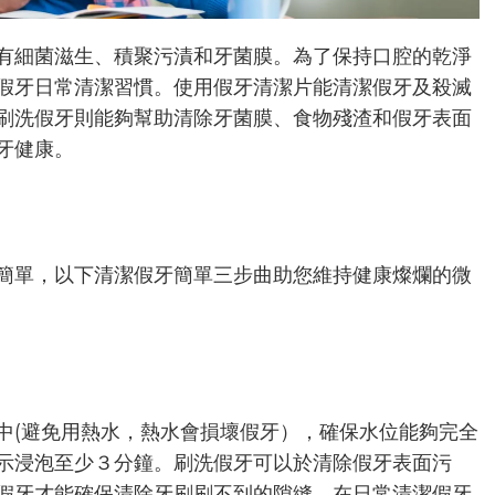
有細菌滋生、積聚污漬和牙菌膜。為了保持口腔的乾淨
假牙日常清潔習慣。使用假牙清潔片能清潔假牙及殺滅
刷洗假牙則能夠幫助清除牙菌膜、食物殘渣和假牙表面
牙健康。
簡單，以下清潔假牙簡單三步曲助您維持健康燦爛的微
中(避免用熱水，熱水會損壞假牙），確保水位能夠完全
示浸泡至少３分鐘。刷洗假牙可以於清除假牙表面污
假牙才能確保清除牙刷刷不到的隙縫。在日常清潔假牙