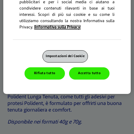
pubblicitari e per i social media ci aiutano a
condividere contenuti rilevanti in base ai tuoi
interessi. Scopri di più sui cookie e su come li
utilizziamo consultando la nostra Informativa sulla
Privacy.
Informativa sulla Privacy
POLIDENT LUNGA TENUTA
Sensazione di sicurezza di sé per tutto
il giorno
Impostazioni dei Cookie
Lunga tenuta e durata
Alito fresco
Rifiuta tutto
Accetta tutto
Polident Lunga Tenuta, come tutti gli adesivi per
protesi Polident, è formulato per offrirti una buona
tenuta giornaliera e comfort.
Disponibile nei formati 40g e 70g.