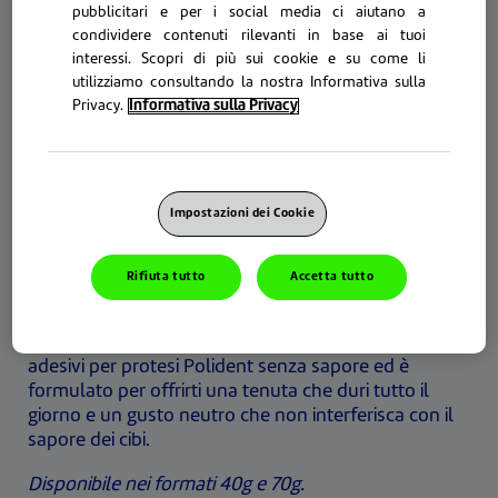
pubblicitari e per i social media ci aiutano a
condividere contenuti rilevanti in base ai tuoi
interessi. Scopri di più sui cookie e su come li
utilizziamo consultando la nostra Informativa sulla
Privacy.
Informativa sulla Privacy
POLIDENT GUSTO
NEUTRO
Impostazioni dei Cookie
Usare un adesivo per protesi ti offre la tenuta di cui
hai bisogno lasciandoti libero di goderti la giornata.
Stai cercando un rimedio che non interferisca con il
Rifiuta tutto
Accetta tutto
sapore dei tuoi cibi preferiti?
Polident Gusto Neutro fa parte della gamma di
adesivi per protesi Polident senza sapore ed è
formulato per offrirti una tenuta che duri tutto il
giorno e un gusto neutro che non interferisca con il
sapore dei cibi.
Disponibile nei formati 40g e 70g.