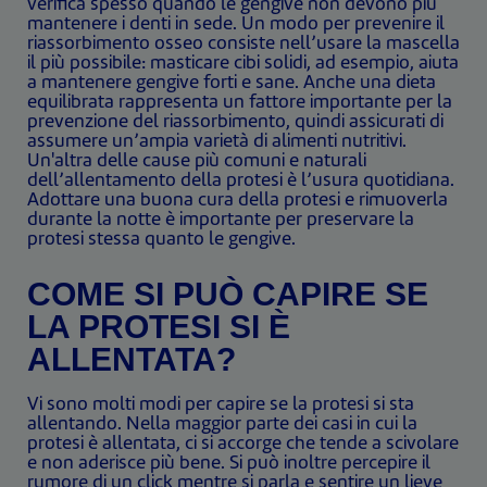
verifica spesso quando le gengive non devono più
mantenere i denti in sede. Un modo per prevenire il
riassorbimento osseo consiste nell’usare la mascella
il più possibile: masticare cibi solidi, ad esempio, aiuta
a mantenere gengive forti e sane. Anche una dieta
equilibrata rappresenta un fattore importante per la
prevenzione del riassorbimento, quindi assicurati di
assumere un’ampia varietà di alimenti nutritivi.
Un'altra delle cause più comuni e naturali
dell’allentamento della protesi è l’usura quotidiana.
Adottare una buona cura della protesi e rimuoverla
durante la notte è importante per preservare la
protesi stessa quanto le gengive.
COME SI PUÒ CAPIRE SE
LA PROTESI SI È
ALLENTATA?
Vi sono molti modi per capire se la protesi si sta
allentando. Nella maggior parte dei casi in cui la
protesi è allentata, ci si accorge che tende a scivolare
e non aderisce più bene. Si può inoltre percepire il
rumore di un click mentre si parla e sentire un lieve