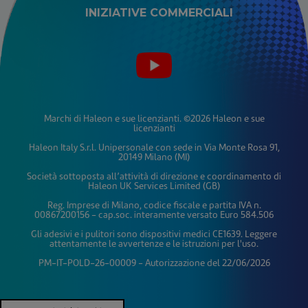
INIZIATIVE COMMERCIALI
Marchi di Haleon e sue licenzianti. ©2026 Haleon e sue
licenzianti
Haleon Italy S.r.l. Unipersonale con sede in Via Monte Rosa 91,
20149 Milano (MI)
Società sottoposta all’attività di direzione e coordinamento di
Haleon UK Services Limited (GB)
Reg. Imprese di Milano, codice fiscale e partita IVA n.
00867200156 - cap.soc. interamente versato Euro 584.506
Gli adesivi e i pulitori sono dispositivi medici CE1639. Leggere
attentamente le avvertenze e le istruzioni per l'uso.
PM-IT-POLD-26-00009 - Autorizzazione del 22/06/2026