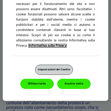
misure da adottare per mantenere un'aderenza
necessari per il funzionamento del sito e non
confortevole, in modo da poter continuare a vivere
possono essere disattivati. Altri sono facoltativi: i
la vita pienamente.
cookie funzionali possono salvare alcune scelte o
funzioni stabilite dall'utente, mentre i cookie
pubblicitari e per i social media ci aiutano a
condividere contenuti rilevanti in base ai tuoi
interessi. Scopri di più sui cookie e su come li
utilizziamo consultando la nostra Informativa sulla
Privacy.
Informativa sulla Privacy
Impostazioni dei Cookie
PERCHÉ LA PROTESI
POTREBBE ALLENTARSI?
Rifiuta tutto
Accetta tutto
Le protesi possono allentarsi per diversi motivi, molti
dei quali sono perfettamente normali. Il motivo più
comune dell’allentamento della protesi è un
processo noto come riassorbimento osseo, che si