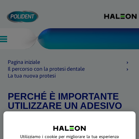
Pagina iniziale
Il percorso con la protesi dentale
La tua nuova protesi
PERCHÉ È IMPORTANTE
UTILIZZARE UN ADESIVO
PER PROTESI
Quando indossi una protesi dentale, sentirla stabile
nella tua bocca può aumentare la sensazione di
Utilizziamo i cookie per migliorare la tua esperienza