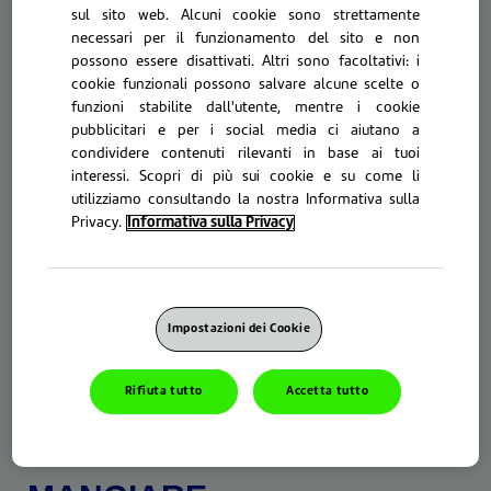
fiducia nell'affrontare la vita quotidiana. Gli adesivi
sul sito web. Alcuni cookie sono strettamente
per protesi, anche chiamati fissativi, possono
necessari per il funzionamento del sito e non
semplificarti la vita offrendoti stabilità e comfort in
possono essere disattivati. Altri sono facoltativi: i
modo che tu possa goderti il tempo passato con gli
cookie funzionali possono salvare alcune scelte o
amici e continuare a mangiare i tuoi cibi preferiti.
funzioni stabilite dall'utente, mentre i cookie
pubblicitari e per i social media ci aiutano a
condividere contenuti rilevanti in base ai tuoi
interessi. Scopri di più sui cookie e su come li
utilizziamo consultando la nostra Informativa sulla
Privacy.
Informativa sulla Privacy
Impostazioni dei Cookie
Gli adesivi per protesi sono disponibili sotto forma di
crema, strisce, polvere o cuscinetti e possono aiutarti
Rifiuta tutto
Accetta tutto
a sentire la protesi molto più stabile. Un adesivo per
protesi, come quelli della gamma Polident, può
risultare particolarmente utile per: