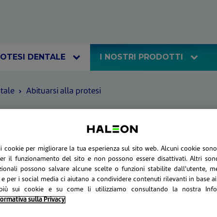
OTESI DENTALE 
I NOSTRI PRODOTTI 
ntale
Abituarsi alla protesi
DENTIERE POLIDENT 
IN 1
 i cookie per migliorare la tua esperienza sul sito web. Alcuni cookie son
er il funzionamento del sito e non possono essere disattivati. Altri sono 
ionali possono salvare alcune scelte o funzioni stabilite dall'utente, m
otesi totale o parziale, l’adesivo consente alla protesi di ad
 e per i social media ci aiutano a condividere contenuti rilevanti in base ai 
idurre la pressione su di esse.
più sui cookie e su come li utilizziamo consultando la nostra Info
ormativa sulla Privacy