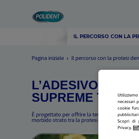
Skip To Content
IL PERCORSO CON LA PR
Pagina iniziale
Il percorso con la protesi de
L’ADESIVO PER 
SUPREME TUTTO 
Utilizziamo
necessari p
cookie funz
È progettato per offrire la tenuta della tua pr
pubblicitari
morbido strato tra la protesi e le gengive per r
Scopri di 
Privacy.
Inf