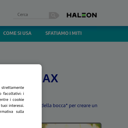
COME SI USA
SFATIAMO I MITI
POWER MAX
o strettamente
facoltativi: i
entre i cookie
attarsi al movimento della bocca* per creare un
tuoi interessi.
rmativa sulla